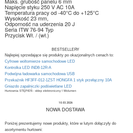
Maks. grubość panelu 6 mm
Napięcie styku 250 V AC 10A
Temperatura pracy od -40°C do +125°C
Wysokość 23 mm,
Odporność na uderzenia 20 J
Seria ITW 76-94 Typ
Przycisk Wł. / (wł.)
BESTSELLERY
Najlepiej sprzedające się produkty po okazjonalnych cenach to:
Cyfrowe woltomierze samochodowe LED
Kontrolka LED IND8-12R-A
Podwójna ładowarka samochodowa USB
Przekaźnik HF3FF-012-1ZST HONGFA 1 styk przełączny 10A
Gniazdo zapalniczki podświetlane LED
Hurtownia STĘPIEŃ - sklep elektroniczny I Wolumen
10.03.2026
NOWA DOSTAWA
Poniżej prezentujemy nowe produkty, które w lutym dołączyły do
asortymentu hurtowni: