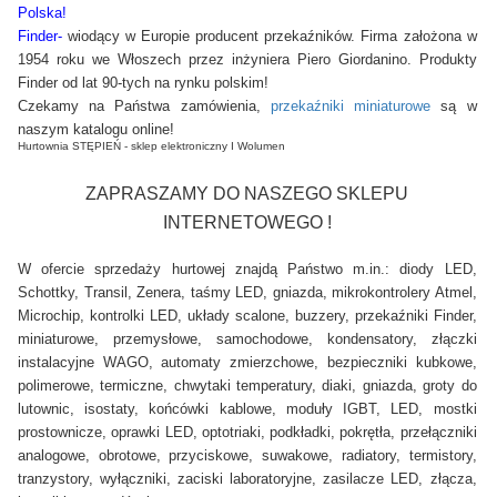
Polska!
Finder-
wiodący w Europie producent przekaźników. Firma założona w
1954 roku we Włoszech przez inżyniera Piero Giordanino. Produkty
Finder od lat 90-tych na rynku polskim!
Czekamy na Państwa zamówienia,
przekaźniki miniaturowe
są w
naszym katalogu online!
Hurtownia STĘPIEŃ - sklep elektroniczny I Wolumen 
ZAPRASZAMY DO NASZEGO SKLEPU
INTERNETOWEGO !
W ofercie sprzedaży hurtowej znajdą Państwo m.in.:
diody LED,
Schottky, Transil, Zenera, taśmy LED, gniazda, mikrokontrolery Atmel,
Microchip, kontrolki LED, układy scalone, buzzery, przekaźniki Finder,
miniaturowe, przemysłowe, samochodowe, kondensatory, złączki
instalacyjne WAGO, automaty zmierzchowe, bezpieczniki kubkowe,
polimerowe, termiczne, chwytaki temperatury, diaki, gniazda, groty do
lutownic, isostaty, końcówki kablowe, moduły IGBT, LED, mostki
prostownicze, oprawki LED, optotriaki, podkładki, pokrętła, przełączniki
analogowe, obrotowe, przyciskowe, suwakowe, radiatory, termistory,
tranzystory, wyłączniki, zaciski laboratoryjne, zasilacze LED, złącza,