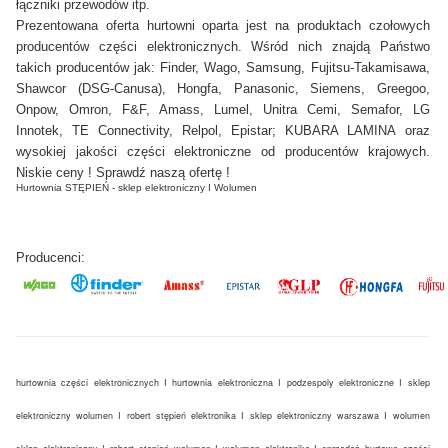
łączniki przewodów
itp.
Prezentowana oferta hurtowni oparta jest na produktach czołowych
producentów części elektronicznych. Wśród nich znajdą Państwo
takich producentów jak:
Finder, Wago, Samsung, Fujitsu-Takamisawa,
Shawcor (
DSG-Canusa), Hongfa, Panasonic, Siemens, Greegoo,
Onpow, Omron, F&F, Amass, Lumel, Unitra Cemi, Semafor, LG
Innotek, TE Connectivity, Relpol, Epistar; KUBARA LAMINA
oraz
wysokiej jakości części elektroniczne od producentów krajowych.
Niskie ceny ! Sprawdź naszą ofertę !
Hurtownia STĘPIEŃ - sklep elektroniczny I Wolumen 
Producenci:
hurtownia części elektronicznych I hurtownia elektroniczna I podzespoly elektroniczne I sklep
elektroniczny wolumen I robert stępień elektronika I sklep elektroniczny warszawa I wolumen