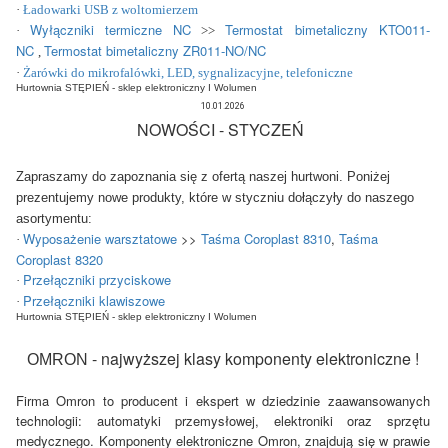
·
Ładowarki USB z woltomierzem
Wyłączniki termiczne NC
T
ermostat bimetaliczny KTO011-
·
>>
NC
Termostat bimetaliczny ZR011-NO/NC
,
·
Żarówki do mikrofalówki, LED, sygnalizacyjne, telefoniczne
Hurtownia STĘPIEŃ - sklep elektroniczny I Wolumen 
10.01.2026
NOWOŚCI - STYCZEŃ
Zapraszamy do zapoznania się z ofertą naszej hurtwoni. Poniżej
prezentujemy nowe produkty, które w styczniu dołączyły do naszego
asortymentu:
Wyposażenie warsztatowe
>>
Taśma Coroplast 8310
,
Taśma
·
Coroplast 8320
Przełączniki przyciskowe
·
Przełączniki klawiszowe
·
Hurtownia STĘPIEŃ - sklep elektroniczny I Wolumen 
- najwyższej klasy komponenty elektroniczne !
OMRON
Firma Omron to producent i ekspert w dziedzinie zaawansowanych
technologii: automatyki przemysłowej, elektroniki oraz sprzętu
medycznego. Komponenty elektroniczne Omron, znajdują się w prawie