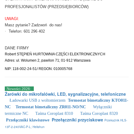
PROFESJONALISTÓW (PRZEDSIĘBIORCÓW)
UWAGI:
Masz pytanie? Zadzwoń do nas!
Telefon
·
: 601 296 402
DANE FIRMY
Robert STĘPIEŃ HURTOWNIA CZĘŚCI ELEKTRONICZNYCH
Adres: ul. Wolumen 2, pawilon 71; 01-912 Warszawa
NIP: 118-002-24-51/ REGON: 010005768
Nowości 2026:
Żarówki do mikrofalówki, LED, sygnalizacyjne, telefoniczne
Ładowarki USB z woltomierzem
Termostat bimetaliczny KTO011-
NC
Termostat bimetaliczny ZR011-NO/NC
Wyłączniki
termiczne NC
Taśma Coroplast 8310
Taśma Coroplast 8320
Przełączniki przyciskowe
Przełączniki klawiszowe
Przekaźnik HLS-
13F-2-240VAC-P-L; Helishun