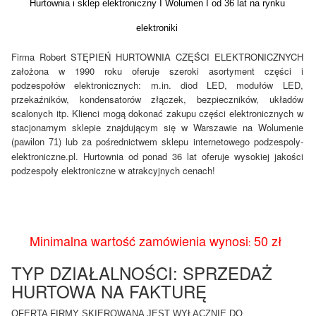
Hurtownia i sklep elektroniczny I Wolumen I od 36 lat na rynku
elektroniki
Firma Robert STĘPIEŃ HURTOWNIA CZĘŚCI ELEKTRONICZNYCH
założona w 1990 roku oferuje szeroki asortyment części i
podzespołów elektronicznych: m.in. diod LED, modułów LED,
przekaźników, kondensatorów złączek, bezpieczników, układów
scalonych itp. Klienci mogą dokonać zakupu części elektronicznych w
stacjonarnym sklepie znajdującym się w Warszawie na Wolumenie
(
) lub za pośrednictwem sklepu internetowego podzespoly-
pawilon 71
elektroniczne.pl. Hurtownia od ponad 36 lat oferuje wysokiej jakości
podzespoły elektroniczne w atrakcyjnych cenach!
Minimalna wartość zamówienia wynosi
50 zł
:
TYP DZIAŁALNOŚCI: SPRZEDAŻ
HURTOWA NA FAKTURĘ
OFERTA FIRMY SKIEROWANA JEST WYŁĄCZNIE DO