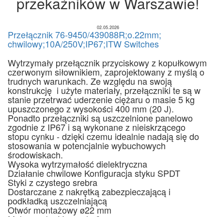
przekaźników w Warszawie!
02.05.2026
Przełącznik 76-9450/439088R;o.22mm;
chwilowy;10A/250V;IP67;ITW Switches
Wytrzymały przełącznik przyciskowy z kopułkowym
czerwonym siłownikiem, zaprojektowany z myślą o
trudnych warunkach. Ze względu na swoją
konstrukcję i użyte materiały, przełączniki te są w
stanie przetrwać uderzenie ciężaru o masie 5 kg
upuszczonego z wysokości 400 mm (20 J).
Ponadto przełączniki są uszczelnione panelowo
zgodnie z IP67 i są wykonane z nieiskrzącego
stopu cynku - dzięki czemu idealnie nadają się do
stosowania w potencjalnie wybuchowych
środowiskach.
Wysoka wytrzymałość dielektryczna
Działanie chwilowe Konfiguracja styku SPDT
Styki z czystego srebra
Dostarczane z nakrętką zabezpieczającą i
podkładką uszczelniającą
Otwór montażowy ø22 mm