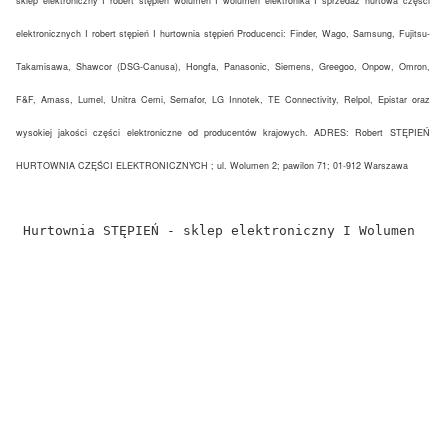
sklep elektroniczny I robert stępień wolumen I wolumen elektronika I sprzedaż hurtowa części
elektronicznych I robert stępień I hurtownia stępień Producenci: Finder, Wago, Samsung, Fujitsu-
Takamisawa, Shawcor (DSG-Canusa), Hongfa, Panasonic, Siemens, Greegoo, Onpow, Omron,
F&F, Amass, Lumel, Unitra Cemi, Semafor, LG Innotek, TE Connectivity, Relpol, Epistar oraz
wysokiej jakości części elektroniczne od producentów krajowych. ADRES: Robert STĘPIEŃ
HURTOWNIA CZĘŚCI ELEKTRONICZNYCH ; ul. Wolumen 2; pawilon 71; 01-912 Warszawa
Hurtownia STĘPIEŃ - sklep elektroniczny I Wolumen 