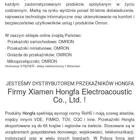
każdym zautomatyzowanym produkcie spotykanym w życiu
codziennym. Markę na rynku wyróżnia ponad 30-letnie doświadczenie,
najnowsze technologie informatyczne oraz ukierunkowanie na komfort i
bezpieczeństwo użytkowników usług i produktów Omron.
W naszym sklepie online znajdą Państwo:
Przekaźniki samochodowe; OMRON
·
Przekaźniki miniaturowe; OMRON
·
Gniazda do przekaźników;
·
OMRON
Mikroprzełączniki;
·
OMRON
Hurtownia STĘPIEŃ - sklep elektroniczny I Wolumen 
JESTEŚMY DYSTRYBUTOREM PRZEKAŹNIKÓW HONGFA
Firmy Xiamen Hongfa Electroacoustic
Co., Ltd. !
Produkty
Hongfa
spełniają wymogi normy RoHS i mają szereg atestów,
między innymi VDE, FIMKO, TÜV, CQC i inne. Przekaźniki Hongfa
eksportowane są do 65 krajów i regionów na świecie. Stosowane są w
urządzeniach gospodarstwa domowego, wojskowości, telekomunikacji,
motoryzacji oraz w wielu innych branżach. W Polsce firma jest