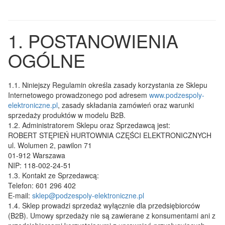
1. POSTANOWIENIA
OGÓLNE
1.1.
Niniejszy Regulamin określa zasady korzystania ze Sklepu
Internetowego prowadzonego pod adresem
www.podzespoly-
elektroniczne.pl
, zasady składania zamówień oraz warunki
sprzedaży produktów w modelu B2B.
1.2.
Administratorem Sklepu oraz Sprzedawcą jest:
ROBERT STĘPIEŃ HURTOWNIA CZĘŚCI ELEKTRONICZNYCH
ul. Wolumen 2, pawilon 71
01-912 Warszawa
NIP: 118-002-24-51
1.3.
Kontakt ze Sprzedawcą:
Telefon: 601 296 402
E-mail:
sklep@podzespoly-elektroniczne.pl
1.4.
Sklep prowadzi sprzedaż wyłącznie dla przedsiębiorców
(B2B). Umowy sprzedaży nie są zawierane z konsumentami ani z