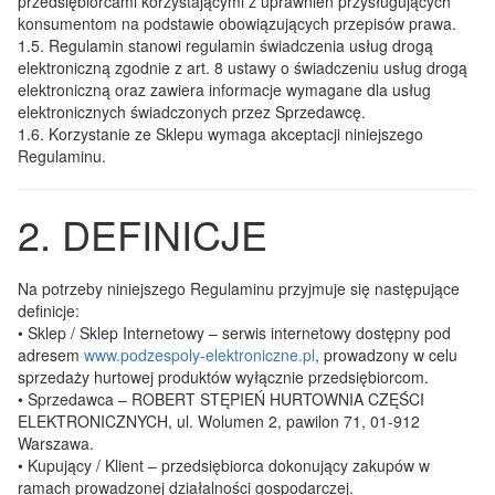
przedsiębiorcami korzystającymi z uprawnień przysługujących
konsumentom na podstawie obowiązujących przepisów prawa.
1.5.
Regulamin stanowi regulamin świadczenia usług drogą
elektroniczną zgodnie z art. 8 ustawy o świadczeniu usług drogą
elektroniczną oraz zawiera informacje wymagane dla usług
elektronicznych świadczonych przez Sprzedawcę.
1.6.
Korzystanie ze Sklepu wymaga akceptacji niniejszego
Regulaminu.
2. DEFINICJE
Na potrzeby niniejszego Regulaminu przyjmuje się następujące
definicje:
• Sklep / Sklep Internetowy
– serwis internetowy dostępny pod
adresem
www.podzespoly-elektroniczne.pl
, prowadzony w celu
sprzedaży hurtowej produktów wyłącznie przedsiębiorcom.
• Sprzedawca
– ROBERT STĘPIEŃ HURTOWNIA CZĘŚCI
ELEKTRONICZNYCH, ul. Wolumen 2, pawilon 71, 01-912
Warszawa.
• Kupujący / Klient
– przedsiębiorca dokonujący zakupów w
ramach prowadzonej działalności gospodarczej.