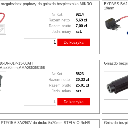
zgałęziacz prądowy do gniazda bezpiecznika MIKRO
BYPASS BAJPA
19mm
Nr Kat.
9214
Razem netto
5,69 zł
Razem brutto
7,00 zł
Jedn. miary
szt.
Do koszyka
10-DR-01P-13-00AH
Gniazdo bezp
V;5x20mm;AMA208380189
Nr Kat.
5823
Razem netto
20,33 zł
Razem brutto
25,01 zł
Jedn. miary
szt.
Do koszyka
. PTF/15 6.3A/250V do druku 5x20mm STELVIO RoHS
Gniazdo bezp