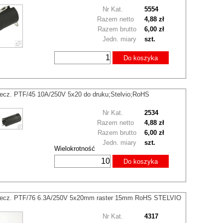
Nr Kat.
5554
Razem netto
4,88 zł
Razem brutto
6,00 zł
Jedn. miary
szt.
Do koszyka
ecz. PTF/45 10A/250V 5x20 do druku;Stelvio;RoHS
Nr Kat.
2534
Razem netto
4,88 zł
Razem brutto
6,00 zł
Jedn. miary
szt.
Wielokrotność
Do koszyka
iecz. PTF/76 6.3A/250V 5x20mm raster 15mm RoHS STELVIO
Nr Kat.
4317