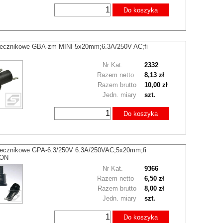
Do koszyka
iecznikowe GBA-zm MINI 5x20mm;6.3A/250V AC;fi
L
Nr Kat.
2332
Razem netto
8,13 zł
Razem brutto
10,00 zł
Jedn. miary
szt.
Do koszyka
iecznikowe GPA-6.3/250V 6.3A/250VAC;5x20mm;fi
CON
Nr Kat.
9366
Razem netto
6,50 zł
Razem brutto
8,00 zł
Jedn. miary
szt.
Do koszyka