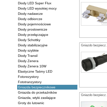
Diody LED Super Flux
Diody LED wysokiej mocy
Diody nadawcze
Diody odbiorcze
Diody pojemnościowe
Diody prostownicze
Diody przełączające
Diody Schottky
Diody stabilizacyjne
Gniazdo bezpiec
Diody szybkie
Diody Transil
Diody Zenera
Diody Zenera 10W
Elastyczne Taśmy LED
Fotorezystory
Fototranzystory
Gniazda bezpiecznikowe
Gniazda do przekaźników
Gniazdo bezpiecz
Gniazda, wtyki zasilające
Groty do lutownic