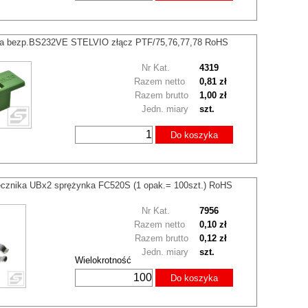
da bezp.BS232VE STELVIO złącz PTF/75,76,77,78 RoHS
Nr Kat.
4319
Razem netto
0,81 zł
Razem brutto
1,00 zł
Jedn. miary
szt.
Do koszyka
ecznika UBx2 sprężynka FC520S (1 opak.= 100szt.) RoHS
Nr Kat.
7956
Razem netto
0,10 zł
Razem brutto
0,12 zł
Jedn. miary
szt.
Wielokrotność
Do koszyka