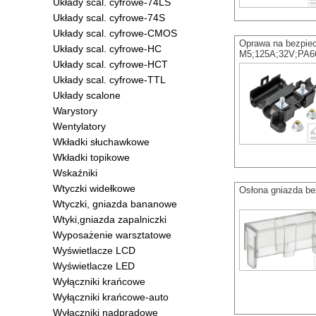
Układy scal. cyfrowe-74LS
Układy scal. cyfrowe-74S
Układy scal. cyfrowe-CMOS
Oprawa na bezpie
Układy scal. cyfrowe-HC
M5;125A;32V;PA6
Układy scal. cyfrowe-HCT
Układy scal. cyfrowe-TTL
Układy scalone
Warystory
Wentylatory
Wkładki słuchawkowe
Wkładki topikowe
Wskaźniki
Wtyczki widełkowe
Osłona gniazda 
Wtyczki, gniazda bananowe
Wtyki,gniazda zapalniczki
Wyposażenie warsztatowe
Wyświetlacze LCD
Wyświetlacze LED
Wyłączniki krańcowe
Wyłączniki krańcowe-auto
Wyłączniki nadprądowe