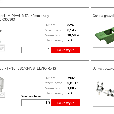
cznik MIDIVAL;MTA; 40mm;śruby
Osłona gniaz
6;0300360
Nr Kat.
8257
Razem netto
8,54 zł
Razem brutto
10,50 zł
Jedn. miary
szt.
Do koszyka
bezp.PTF/15 -BS140NA STELVIO RoHS
Uchwyt bezpi
Nr Kat.
3942
Razem netto
0,81 zł
Razem brutto
1,00 zł
Jedn. miary
szt.
Wielokrotność
Do koszyka