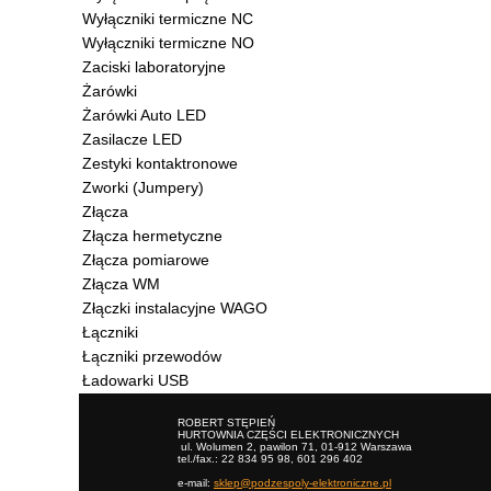
Wyłączniki termiczne NC
Wyłączniki termiczne NO
Zaciski laboratoryjne
Żarówki
Żarówki Auto LED
Zasilacze LED
Zestyki kontaktronowe
Zworki (Jumpery)
Złącza
Złącza hermetyczne
Złącza pomiarowe
Złącza WM
Złączki instalacyjne WAGO
Łączniki
Łączniki przewodów
Ładowarki USB
ROBERT STĘPIEŃ
HURTOWNIA CZĘŚCI ELEKTRONICZNYCH
ul. Wolumen 2, pawilon 71, 01-912 Warszawa
tel./fax.: 22 834 95 98, 601 296 402
e-mail:
sklep@podzespoly-elektroniczne.pl