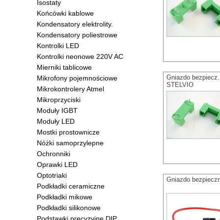
Isostaty
Końcówki kablowe
Kondensatory elektrolity.
Kondensatory poliestrowe
Kontrolki LED
Kontrolki neonowe 220V AC
Mierniki tablicowe
Gniazdo bezpiecz
Mikrofony pojemnościowe
STELVIO
Mikrokontrolery Atmel
Mikroprzyciski
Moduły IGBT
Moduły LED
Mostki prostownicze
Nóżki samoprzylepne
Ochronniki
Oprawki LED
Optotriaki
Gniazdo bezpiecz
Podkładki ceramiczne
Podkładki mikowe
Podkładki silikonowe
Podstawki precyzyjne DIP