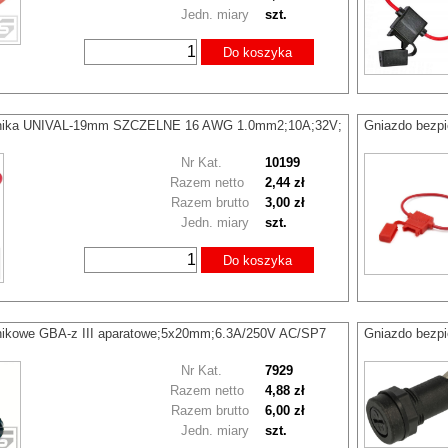
Jedn. miary
szt.
Do koszyka
znika UNIVAL-19mm SZCZELNE 16 AWG 1.0mm2;10A;32V;
Gniazdo bez
Nr Kat.
10199
Razem netto
2,44 zł
Razem brutto
3,00 zł
Jedn. miary
szt.
Do koszyka
nikowe GBA-z III aparatowe;5x20mm;6.3A/250V AC/SP7
Gniazdo bezp
Nr Kat.
7929
Razem netto
4,88 zł
Razem brutto
6,00 zł
Jedn. miary
szt.