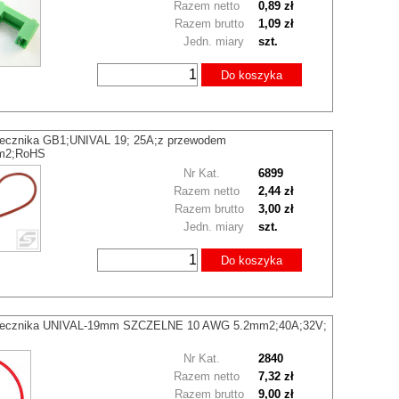
Razem netto
0,89 zł
Razem brutto
1,09 zł
Jedn. miary
szt.
Do koszyka
iecznika GB1;UNIVAL 19; 25A;z przewodem
m2;RoHS
Nr Kat.
6899
Razem netto
2,44 zł
Razem brutto
3,00 zł
Jedn. miary
szt.
Do koszyka
piecznika UNIVAL-19mm SZCZELNE 10 AWG 5.2mm2;40A;32V;
Nr Kat.
2840
Razem netto
7,32 zł
Razem brutto
9,00 zł