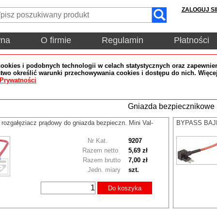
ZALOGUJ SI
wna
O firmie
Regulamin
Płatności
okies i podobnych technologii w celach statystycznych oraz zapewnien
wo określić warunki przechowywania cookies i dostępu do nich. Więce
 Prywatności
Gniazda bezpiecznikowe
zgałęziacz prądowy do gniazda bezpieczn. Mini Val-
BYPASS BAJPA
Nr Kat.
9207
Razem netto
5,69 zł
Razem brutto
7,00 zł
Jedn. miary
szt.
Do koszyka