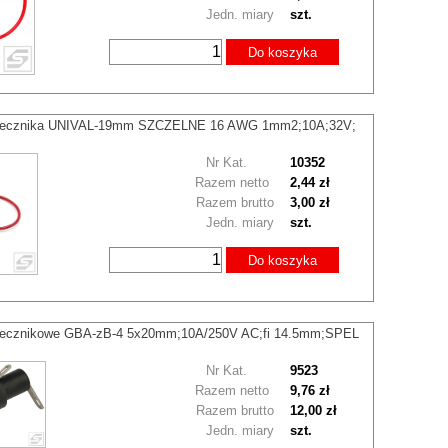
Jedn. miary
szt.
Do koszyka
piecznika UNIVAL-19mm SZCZELNE 16 AWG 1mm2;10A;32V;
Nr Kat.
10352
Razem netto
2,44 zł
Razem brutto
3,00 zł
Jedn. miary
szt.
Do koszyka
iecznikowe GBA-zB-4 5x20mm;10A/250V AC;fi 14.5mm;SPEL
Nr Kat.
9523
Razem netto
9,76 zł
Razem brutto
12,00 zł
Jedn. miary
szt.