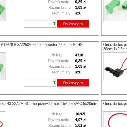
Razem netto
0,89 zł
Razem brutto
1,09 zł
Jedn. miary
szt.
Do koszyka
. PTF/78 6.3A/250V 5x20mm raster 22,6mm RoHS
Gniazdo bezp
30cm;1x2.5m
Nr Kat.
4318
Razem netto
0,89 zł
Razem brutto
1,09 zł
Jedn. miary
szt.
Do koszyka
nika R3-32A2A;SCI; na przewód max.15A;250VAC;5x20mm;
Gniazdo bez
Nr Kat.
10265
Razem netto
4,07 zł
Razem brutto
5,01 zł