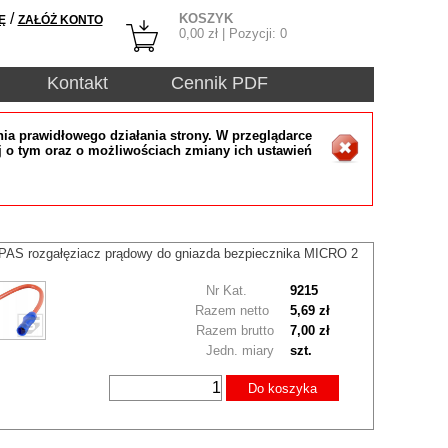
/
KOSZYK
Ę
ZAŁÓŻ KONTO
0,00
zł | Pozycji:
0
Kontakt
Cennik PDF
ia prawidłowego działania strony. W przeglądarce
j o tym oraz o możliwościach zmiany ich ustawień
S rozgałęziacz prądowy do gniazda bezpiecznika MICRO 2
Nr Kat.
9215
Razem netto
5,69 zł
Razem brutto
7,00 zł
Jedn. miary
szt.
Do koszyka