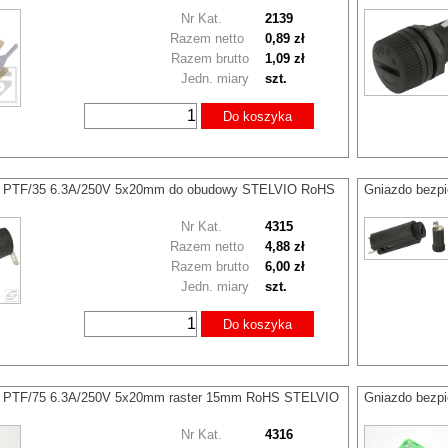
Nr Kat.
2139
Razem netto
0,89 zł
Razem brutto
1,09 zł
Jedn. miary
szt.
Do koszyka
z. PTF/35 6.3A/250V 5x20mm do obudowy STELVIO RoHS
Gniazdo bezpi
Nr Kat.
4315
Razem netto
4,88 zł
Razem brutto
6,00 zł
Jedn. miary
szt.
Do koszyka
. PTF/75 6.3A/250V 5x20mm raster 15mm RoHS STELVIO
Gniazdo bezp
Nr Kat.
4316