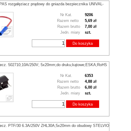
S rozgałęziacz prądowy do gniazda bezpiecznika UNIVAL-
Nr Kat.
9206
Razem netto
5,69 zł
Razem brutto
7,00 zł
Jedn. miary
szt.
Do koszyka
iecz. 502710;10A/250V; 5x20mm;do druku;kątowe;ESKA;RoHS
Nr Kat.
6353
Razem netto
4,88 zł
Razem brutto
6,00 zł
Jedn. miary
szt.
Do koszyka
iecz. PTF/30 6.3A/250V ZHL30A;5x20mm do obudowy STELVIO