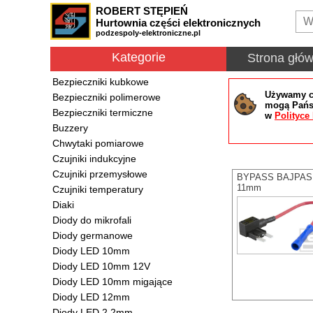
ROBERT STĘPIEŃ
Hurtownia części elektronicznych
podzespoly-elektroniczne.pl
Kategorie
Strona głó
Bezpieczniki kubkowe
Używamy co
Bezpieczniki polimerowe
mogą Państ
Bezpieczniki termiczne
w
Polityce
Buzzery
Chwytaki pomiarowe
Czujniki indukcyjne
Czujniki przemysłowe
BYPASS BAJPAS ro
11mm
Czujniki temperatury
Diaki
Diody do mikrofali
Diody germanowe
Diody LED 10mm
Diody LED 10mm 12V
Diody LED 10mm migające
Diody LED 12mm
Diody LED 2.2mm