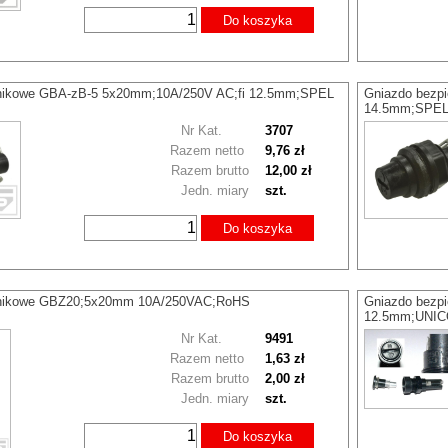
Do koszyka
znikowe GBA-zB-5 5x20mm;10A/250V AC;fi 12.5mm;SPEL
Gniazdo bezp
14.5mm;SPE
Nr Kat.
3707
Razem netto
9,76 zł
Razem brutto
12,00 zł
Jedn. miary
szt.
Do koszyka
znikowe GBZ20;5x20mm 10A/250VAC;RoHS
Gniazdo bezp
12.5mm;UNI
Nr Kat.
9491
Razem netto
1,63 zł
Razem brutto
2,00 zł
Jedn. miary
szt.
Do koszyka