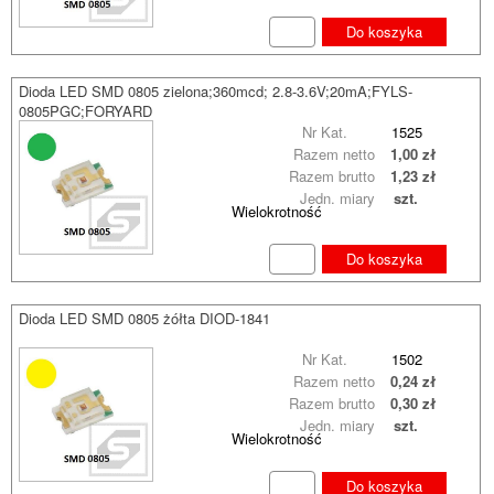
Do koszyka
Dioda LED SMD 0805 zielona;360mcd; 2.8-3.6V;20mA;FYLS-
0805PGC;FORYARD
Nr Kat.
1525
Razem netto
1,00 zł
Razem brutto
1,23 zł
Jedn. miary
szt.
Wielokrotność
Do koszyka
Dioda LED SMD 0805 żółta DIOD-1841
Nr Kat.
1502
Razem netto
0,24 zł
Razem brutto
0,30 zł
Jedn. miary
szt.
Wielokrotność
Do koszyka