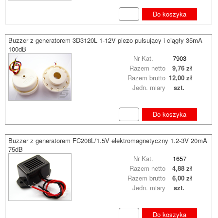
Do koszyka
Buzzer z generatorem 3D3120L 1-12V piezo pulsujący i ciągły 35mA
100dB
Nr Kat.
7903
Razem netto
9,76 zł
Razem brutto
12,00 zł
Jedn. miary
szt.
Do koszyka
Buzzer z generatorem FC208L/1.5V elektromagnetyczny 1.2-3V 20mA
75dB
Nr Kat.
1657
Razem netto
4,88 zł
Razem brutto
6,00 zł
Jedn. miary
szt.
Do koszyka