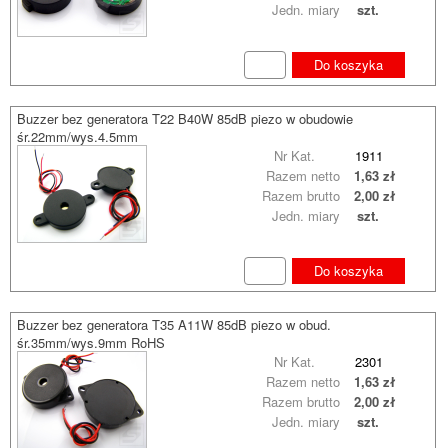
Jedn. miary
szt.
Do koszyka
Buzzer bez generatora T22 B40W 85dB piezo w obudowie
śr.22mm/wys.4.5mm
Nr Kat.
1911
Razem netto
1,63 zł
Razem brutto
2,00 zł
Jedn. miary
szt.
Do koszyka
Buzzer bez generatora T35 A11W 85dB piezo w obud.
śr.35mm/wys.9mm RoHS
Nr Kat.
2301
Razem netto
1,63 zł
Razem brutto
2,00 zł
Jedn. miary
szt.