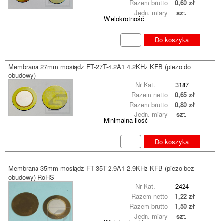
Razem brutto
0,60 zł
Jedn. miary
szt.
Wielokrotność
Do koszyka
Membrana 27mm mosiądz FT-27T-4.2A1 4.2KHz KFB (piezo do
obudowy)
Nr Kat.
3187
Razem netto
0,65 zł
Razem brutto
0,80 zł
Jedn. miary
szt.
Minimalna ilość
Do koszyka
Membrana 35mm mosiądz FT-35T-2.9A1 2.9KHz KFB (piezo bez
obudowy) RoHS
Nr Kat.
2424
Razem netto
1,22 zł
Razem brutto
1,50 zł
Jedn. miary
szt.