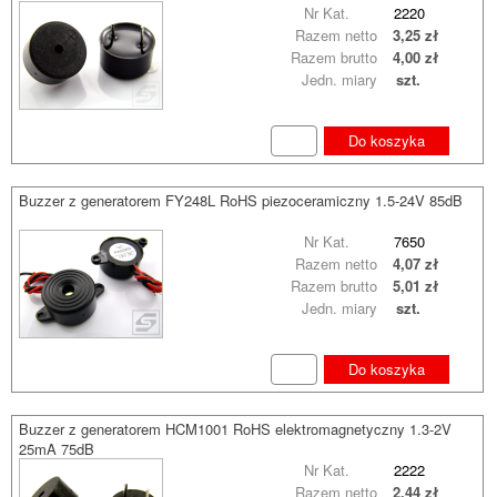
Nr Kat.
2220
Razem netto
3,25 zł
Razem brutto
4,00 zł
Jedn. miary
szt.
Do koszyka
Buzzer z generatorem FY248L RoHS piezoceramiczny 1.5-24V 85dB
Nr Kat.
7650
Razem netto
4,07 zł
Razem brutto
5,01 zł
Jedn. miary
szt.
Do koszyka
Buzzer z generatorem HCM1001 RoHS elektromagnetyczny 1.3-2V
25mA 75dB
Nr Kat.
2222
Razem netto
2,44 zł