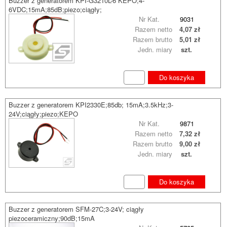
Buzzer z generatorem KPI-G3210L-6 KEPO;4-
6VDC;15mA;85dB;piezo;ciągły;
Nr Kat.
9031
Razem netto
4,07 zł
Razem brutto
5,01 zł
Jedn. miary
szt.
Do koszyka
Buzzer z generatorem KPI2330E;85db; 15mA;3.5kHz;3-
24V;ciągły;piezo;KEPO
Nr Kat.
9871
Razem netto
7,32 zł
Razem brutto
9,00 zł
Jedn. miary
szt.
Do koszyka
Buzzer z generatorem SFM-27C;3-24V; ciągły
piezoceramiczny;90dB;15mA