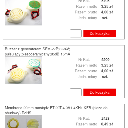
Nr Kat.
5705
Razem netto
3,25 zł
Razem brutto
4,00 zł
Jedn. miary
szt.
Do koszyka
Buzzer z generatorem SFM-27P;3-24V;
pulsujący;piezoceramiczny;85dB;15mA
Nr Kat.
5209
Razem netto
3,25 zł
Razem brutto
4,00 zł
Jedn. miary
szt.
Do koszyka
Membrana 20mm mosiądz FT-20T-4.0A1 4KHz KFB (piezo do
obudowy) RoHS
Nr Kat.
2423
Razem netto
0,49 zł