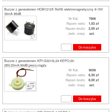
Buzzer z generatorem HCM1212X RoHS elektromagnetyczny 9-15V
30mA 85dB
Nr Kat.
7906
Razem netto
1,63 zł
Razem brutto
2,00 zł
Jedn. miary
szt.
Do koszyka
Buzzer z generatorem KPI-G3210L-24 KEPO;20-
28V;20mA;90dB;piezo;ciągły;
Nr Kat.
9039
Razem netto
6,50 zł
Razem brutto
8,00 zł
Jedn. miary
szt.
Do koszyka